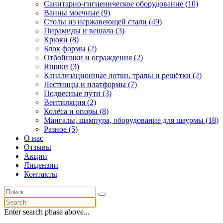
Санитарно-гигиеническое оборудование (10)
Ванны моечные (9)
Столы из нержавеющей стали (49)
Пирамиды и вешала (3)
Крюки (8)
Блок формы (2)
Отбойники и ограждения (2)
Ящики (3)
Канализационные лотки, трапы и решётки (2)
Лестницы и платформы (7)
Подвесные пути (3)
Вентиляция (2)
Колёса и опоры (8)
Мангалы, шампура, оборудование для шаурмы (18)
Разное (5)
О нас
Отзывы
Акции
Лицензии
Контакты
Enter search phase above...