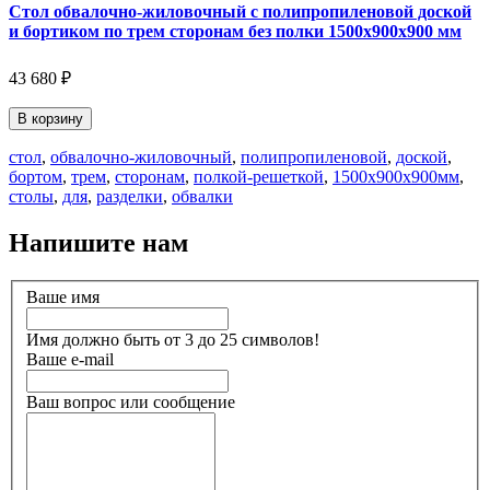
Стол обвалочно-жиловочный с полипропиленовой доской
и бортиком по трем сторонам без полки 1500х900х900 мм
43 680 ₽
В корзину
стол
,
обвалочно-жиловочный
,
полипропиленовой
,
доской
,
бортом
,
трем
,
сторонам
,
полкой-решеткой
,
1500х900х900мм
,
столы
,
для
,
разделки
,
обвалки
Напишите нам
Ваше имя
Имя должно быть от 3 до 25 символов!
Ваше e-mail
Ваш вопрос или сообщение