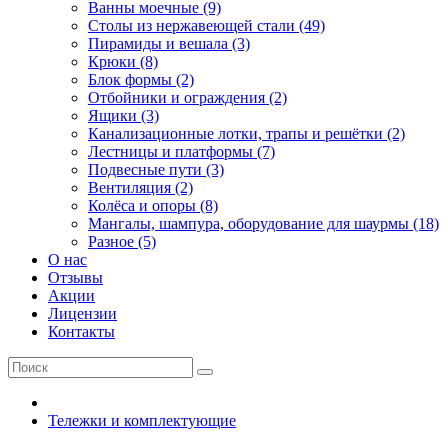
Ванны моечные (9)
Столы из нержавеющей стали (49)
Пирамиды и вешала (3)
Крюки (8)
Блок формы (2)
Отбойники и ограждения (2)
Ящики (3)
Канализационные лотки, трапы и решётки (2)
Лестницы и платформы (7)
Подвесные пути (3)
Вентиляция (2)
Колёса и опоры (8)
Мангалы, шампура, оборудование для шаурмы (18)
Разное (5)
О нас
Отзывы
Акции
Лицензии
Контакты
Тележки и комплектующие