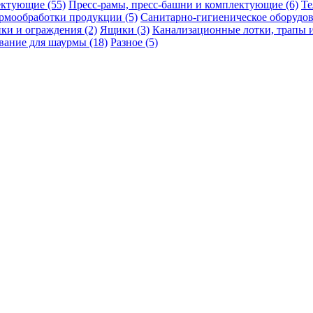
ектующие (55)
Пресс-рамы, пресс-башни и комплектующие (6)
Те
ермообработки продукции (5)
Санитарно-гигиеническое оборудов
ки и ограждения (2)
Ящики (3)
Канализационные лотки, трапы и
вание для шаурмы (18)
Разное (5)