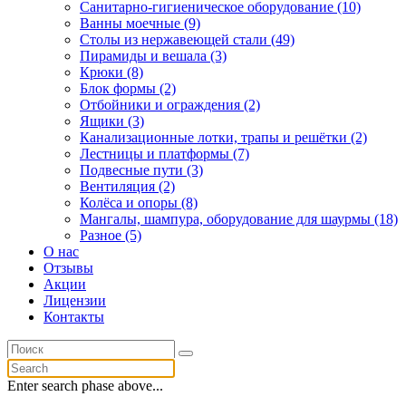
Санитарно-гигиеническое оборудование (10)
Ванны моечные (9)
Столы из нержавеющей стали (49)
Пирамиды и вешала (3)
Крюки (8)
Блок формы (2)
Отбойники и ограждения (2)
Ящики (3)
Канализационные лотки, трапы и решётки (2)
Лестницы и платформы (7)
Подвесные пути (3)
Вентиляция (2)
Колёса и опоры (8)
Мангалы, шампура, оборудование для шаурмы (18)
Разное (5)
О нас
Отзывы
Акции
Лицензии
Контакты
Enter search phase above...