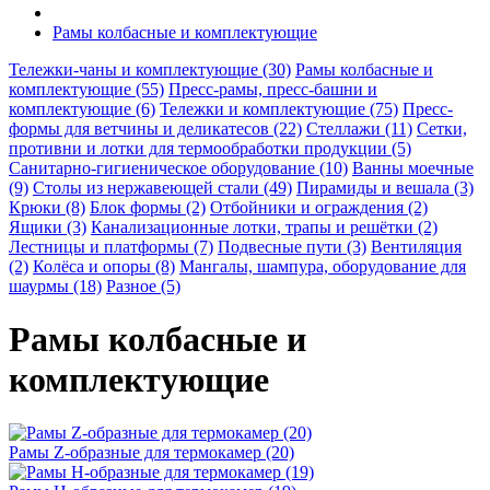
Рамы колбасные и комплектующие
Тележки-чаны и комплектующие (30)
Рамы колбасные и
комплектующие (55)
Пресс-рамы, пресс-башни и
комплектующие (6)
Тележки и комплектующие (75)
Пресс-
формы для ветчины и деликатесов (22)
Стеллажи (11)
Сетки,
противни и лотки для термообработки продукции (5)
Санитарно-гигиеническое оборудование (10)
Ванны моечные
(9)
Столы из нержавеющей стали (49)
Пирамиды и вешала (3)
Крюки (8)
Блок формы (2)
Отбойники и ограждения (2)
Ящики (3)
Канализационные лотки, трапы и решётки (2)
Лестницы и платформы (7)
Подвесные пути (3)
Вентиляция
(2)
Колёса и опоры (8)
Мангалы, шампура, оборудование для
шаурмы (18)
Разное (5)
Рамы колбасные и
комплектующие
Рамы Z-образные для термокамер (20)