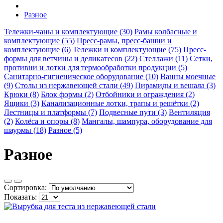
Разное
Тележки-чаны и комплектующие (30)
Рамы колбасные и
комплектующие (55)
Пресс-рамы, пресс-башни и
комплектующие (6)
Тележки и комплектующие (75)
Пресс-
формы для ветчины и деликатесов (22)
Стеллажи (11)
Сетки,
противни и лотки для термообработки продукции (5)
Санитарно-гигиеническое оборудование (10)
Ванны моечные
(9)
Столы из нержавеющей стали (49)
Пирамиды и вешала (3)
Крюки (8)
Блок формы (2)
Отбойники и ограждения (2)
Ящики (3)
Канализационные лотки, трапы и решётки (2)
Лестницы и платформы (7)
Подвесные пути (3)
Вентиляция
(2)
Колёса и опоры (8)
Мангалы, шампура, оборудование для
шаурмы (18)
Разное (5)
Разное
Сортировка:
Показать: