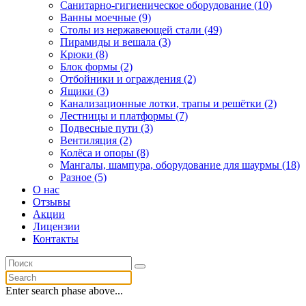
Санитарно-гигиеническое оборудование (10)
Ванны моечные (9)
Столы из нержавеющей стали (49)
Пирамиды и вешала (3)
Крюки (8)
Блок формы (2)
Отбойники и ограждения (2)
Ящики (3)
Канализационные лотки, трапы и решётки (2)
Лестницы и платформы (7)
Подвесные пути (3)
Вентиляция (2)
Колёса и опоры (8)
Мангалы, шампура, оборудование для шаурмы (18)
Разное (5)
О нас
Отзывы
Акции
Лицензии
Контакты
Enter search phase above...