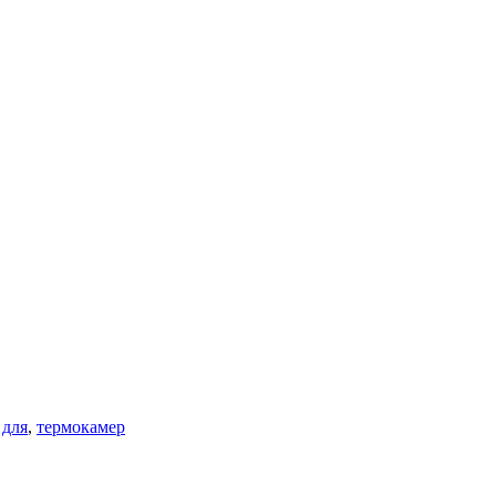
,
для
,
термокамер