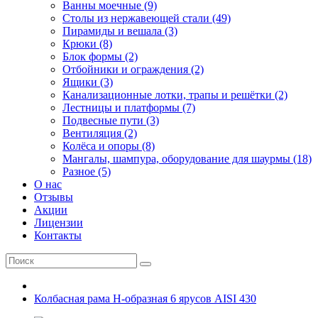
Ванны моечные (9)
Столы из нержавеющей стали (49)
Пирамиды и вешала (3)
Крюки (8)
Блок формы (2)
Отбойники и ограждения (2)
Ящики (3)
Канализационные лотки, трапы и решётки (2)
Лестницы и платформы (7)
Подвесные пути (3)
Вентиляция (2)
Колёса и опоры (8)
Мангалы, шампура, оборудование для шаурмы (18)
Разное (5)
О нас
Отзывы
Акции
Лицензии
Контакты
Колбасная рама Н-образная 6 ярусов AISI 430