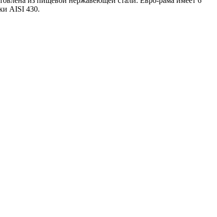
отовлена из пищевой нержавеющей стали. Евро-рама имеет 6
ки AISI 430.