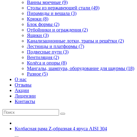
Ванны моечные (9)
Столы из нержавеющей стали (49)
Пирамиды и вешала (3)
Крюки (8)
Блок формы (2)
Отбойники и ограждения (2)
Ящики (3)
Канализационные лотки, трапы и решётки (2)
Лестницы и платформы (7)
Подвесные пути (3)
Вентиляция (2)
Колёса и опоры (8)
Мангалы, шампура, оборудование для шаурмы (18)
Разное (5)
О нас
Отзывы
Акции
Лицензии
Контакты
Колбасная рама Z-образная 4 яруса AISI 304