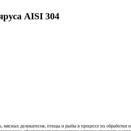
яруса AISI 304
к, мясных деликатесов, птицы и рыбы в процессе их обработки