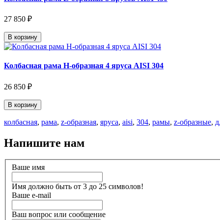
27 850 ₽
В корзину
Колбасная рама Н-образная 4 яруса AISI 304
26 850 ₽
В корзину
колбасная
,
рама
,
z-образная
,
яруса
,
aisi
,
304
,
рамы
,
z-образные
,
д
Напишите нам
Ваше имя
Имя должно быть от 3 до 25 символов!
Ваше e-mail
Ваш вопрос или сообщение