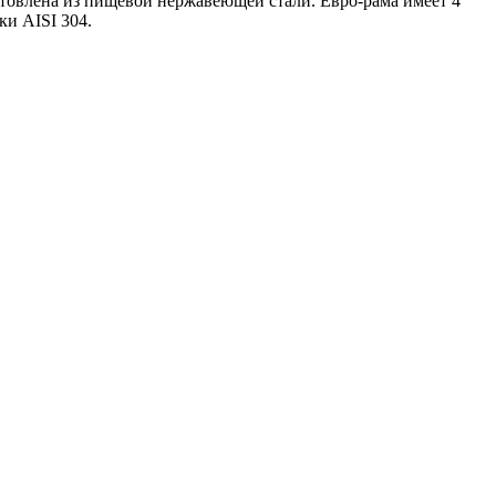
отовлена из пищевой нержавеющей стали. Евро-рама имеет 4
ки AISI 304.