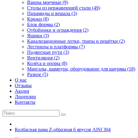
Ванны моечные (9)
Столы из нержавеющей стали (49)
Пирамиды и вешала (3)
Крюки (8)
Блок формы (2)
Отбойники и ограждения (2)
Ящики (3)
Канализационные лотки, трапы и решётки (2)
Лестницы и платформы (7)
Подвесные пути (3)
Вентиляция (2)
Колёса и опоры (8)
Мангалы, шампура, оборудование для шаурмы (18)
Разное (5)
О нас
Отзывы
Акции
Лицензии
Контакты
Колбасная рама Z-образная 6 ярусов AISI 304