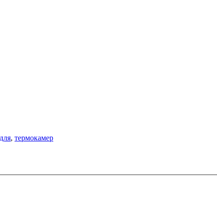
для
,
термокамер