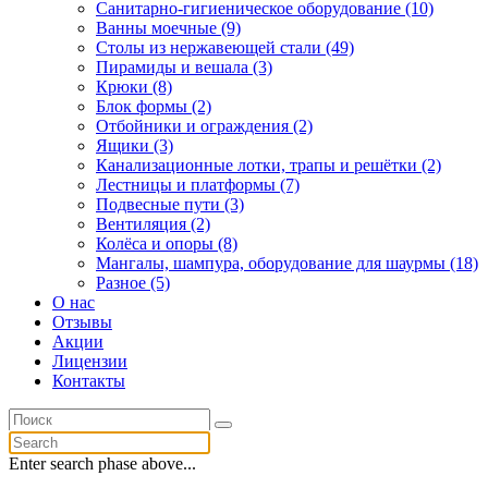
Санитарно-гигиеническое оборудование (10)
Ванны моечные (9)
Столы из нержавеющей стали (49)
Пирамиды и вешала (3)
Крюки (8)
Блок формы (2)
Отбойники и ограждения (2)
Ящики (3)
Канализационные лотки, трапы и решётки (2)
Лестницы и платформы (7)
Подвесные пути (3)
Вентиляция (2)
Колёса и опоры (8)
Мангалы, шампура, оборудование для шаурмы (18)
Разное (5)
О нас
Отзывы
Акции
Лицензии
Контакты
Enter search phase above...