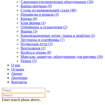
Санитарно-гигиеническое оборудование (10)
Ванны моечные (9)
Столы из нержавеющей стали (49)
Пирамиды и вешала (3)
Крюки (8)
Блок формы (2)
Отбойники и ограждения (2)
Ящики (3)
Канализационные лотки, трапы и решётки (2)
Лестницы и платформы (7)
Подвесные пути (3)
Вентиляция (2)
Колёса и опоры (8)
Мангалы, шампура, оборудование для шаурмы (18)
Разное (5)
О нас
Отзывы
Акции
Лицензии
Контакты
Enter search phase above...