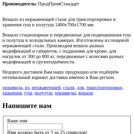
Производитель:
ПродПромСтандарт
Вешало из нержавеющей стали для транспортировки и
хранения туш и полутуш 1400х700х1700 мм
Вешало стационарные и передвижные для подвешивания туш
и полутуш в холодильных камерах. Изготовлены из пищевой
нержавеющей стали. Производим вешало разных
модификаций и габаритов, с поддонами для крови, для
нагрузок от 300 до 800 кг, передвижные с колесами разных
модификаций и грузоподъёмности.
Недорого доставим Вам нашу продукцию или подберём
оптимальный вариант доставки именно в Ваш регион.
пирамида
,
из
,
нержавеющей
,
стали
,
для
,
транспортировки
,
хранения
,
туш
,
полутуш
,
пирамиды
,
вешала
Напишите нам
Ваше имя
Имя должно быть от 3 до 25 символов!