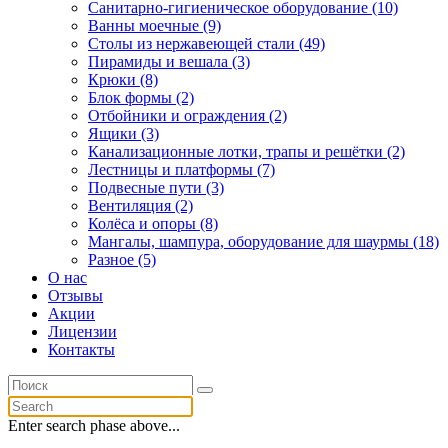
Санитарно-гигиеническое оборудование (10)
Ванны моечные (9)
Столы из нержавеющей стали (49)
Пирамиды и вешала (3)
Крюки (8)
Блок формы (2)
Отбойники и ограждения (2)
Ящики (3)
Канализационные лотки, трапы и решётки (2)
Лестницы и платформы (7)
Подвесные пути (3)
Вентиляция (2)
Колёса и опоры (8)
Мангалы, шампура, оборудование для шаурмы (18)
Разное (5)
О нас
Отзывы
Акции
Лицензии
Контакты
Enter search phase above...