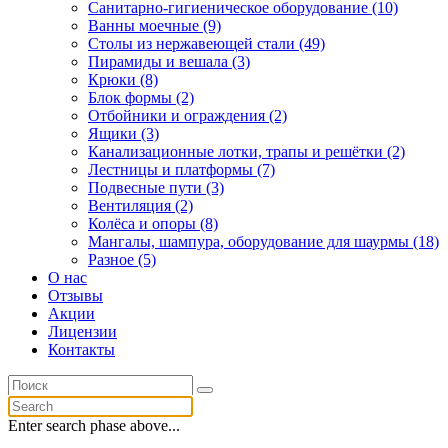
Санитарно-гигиеническое оборудование (10)
Ванны моечные (9)
Столы из нержавеющей стали (49)
Пирамиды и вешала (3)
Крюки (8)
Блок формы (2)
Отбойники и ограждения (2)
Ящики (3)
Канализационные лотки, трапы и решётки (2)
Лестницы и платформы (7)
Подвесные пути (3)
Вентиляция (2)
Колёса и опоры (8)
Мангалы, шампура, оборудование для шаурмы (18)
Разное (5)
О нас
Отзывы
Акции
Лицензии
Контакты
Enter search phase above...