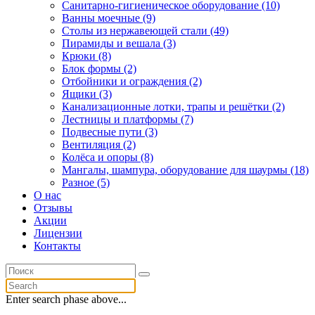
Санитарно-гигиеническое оборудование (10)
Ванны моечные (9)
Столы из нержавеющей стали (49)
Пирамиды и вешала (3)
Крюки (8)
Блок формы (2)
Отбойники и ограждения (2)
Ящики (3)
Канализационные лотки, трапы и решётки (2)
Лестницы и платформы (7)
Подвесные пути (3)
Вентиляция (2)
Колёса и опоры (8)
Мангалы, шампура, оборудование для шаурмы (18)
Разное (5)
О нас
Отзывы
Акции
Лицензии
Контакты
Enter search phase above...