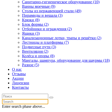
Санитарно-гигиеническое оборудование (10)
Ванны моечные (9)
Столы из нержавеющей стали (49)
Пирамиды и вешала (3)
Крюки (8)
Блок формы (2)
Отбойники и ограждения (2)
Ящики (3)
Канализационные лотки, трапы и решётки (2)
Лестницы и платформы (7)
Подвесные пути (3)
Вентиляция (2)
Колёса и опоры (8)
Мангалы, шампура, оборудование для шаурмы (18)
Разное (5)
О нас
Отзывы
Акции
Лицензии
Контакты
Enter search phase above...