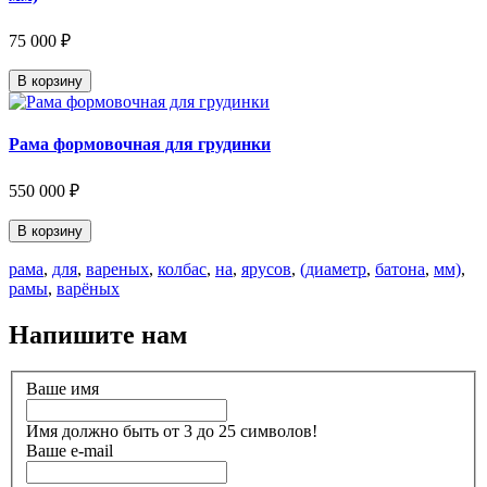
75 000 ₽
В корзину
Рама формовочная для грудинки
550 000 ₽
В корзину
рама
,
для
,
вареных
,
колбас
,
на
,
ярусов
,
(диаметр
,
батона
,
мм)
,
рамы
,
варёных
Напишите нам
Ваше имя
Имя должно быть от 3 до 25 символов!
Ваше e-mail