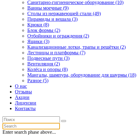
Санитарно-гигиеническое оборудование (10)
Ванны моечные (9)
Столы из нержавеющей стали (49)
Пирамиды и вешала (3)
Крюки (8)
Блок формы (2)
Отбойники и ограждения (2)
Ящики (3)
Канализационные лотки, трапы и решётки (2)
Лестницы и платформы (7)
Подвесные пути (3)
Вентиляция (2)
Колёса и опоры (8)
Мангалы, шампура, оборудование для шаурмы (18)
Разное (5)
О нас
Отзывы
Акции
Лицензии
Контакты
Enter search phase above...