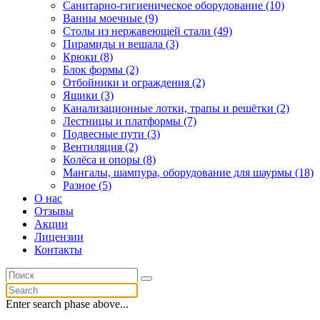
Санитарно-гигиеническое оборудование (10)
Ванны моечные (9)
Столы из нержавеющей стали (49)
Пирамиды и вешала (3)
Крюки (8)
Блок формы (2)
Отбойники и ограждения (2)
Ящики (3)
Канализационные лотки, трапы и решётки (2)
Лестницы и платформы (7)
Подвесные пути (3)
Вентиляция (2)
Колёса и опоры (8)
Мангалы, шампура, оборудование для шаурмы (18)
Разное (5)
О нас
Отзывы
Акции
Лицензии
Контакты
Enter search phase above...