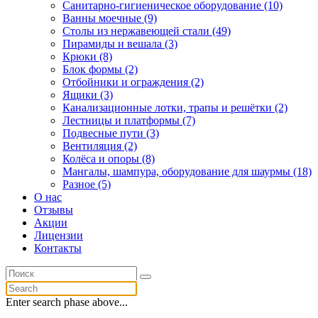
Санитарно-гигиеническое оборудование (10)
Ванны моечные (9)
Столы из нержавеющей стали (49)
Пирамиды и вешала (3)
Крюки (8)
Блок формы (2)
Отбойники и ограждения (2)
Ящики (3)
Канализационные лотки, трапы и решётки (2)
Лестницы и платформы (7)
Подвесные пути (3)
Вентиляция (2)
Колёса и опоры (8)
Мангалы, шампура, оборудование для шаурмы (18)
Разное (5)
О нас
Отзывы
Акции
Лицензии
Контакты
Enter search phase above...