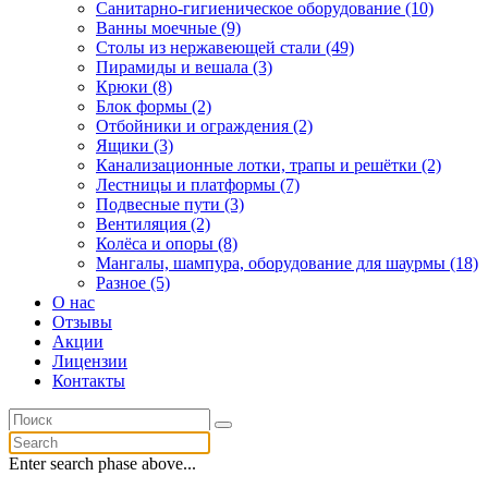
Санитарно-гигиеническое оборудование (10)
Ванны моечные (9)
Столы из нержавеющей стали (49)
Пирамиды и вешала (3)
Крюки (8)
Блок формы (2)
Отбойники и ограждения (2)
Ящики (3)
Канализационные лотки, трапы и решётки (2)
Лестницы и платформы (7)
Подвесные пути (3)
Вентиляция (2)
Колёса и опоры (8)
Мангалы, шампура, оборудование для шаурмы (18)
Разное (5)
О нас
Отзывы
Акции
Лицензии
Контакты
Enter search phase above...