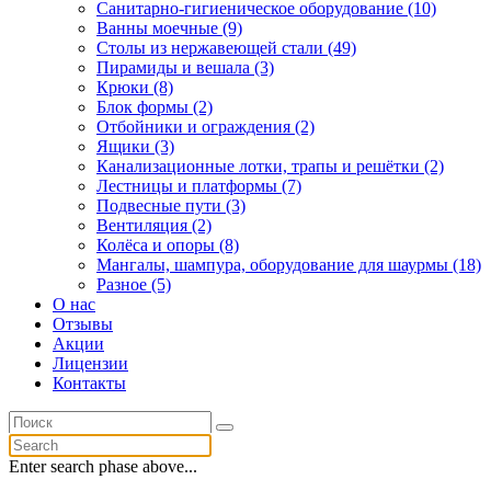
Санитарно-гигиеническое оборудование (10)
Ванны моечные (9)
Столы из нержавеющей стали (49)
Пирамиды и вешала (3)
Крюки (8)
Блок формы (2)
Отбойники и ограждения (2)
Ящики (3)
Канализационные лотки, трапы и решётки (2)
Лестницы и платформы (7)
Подвесные пути (3)
Вентиляция (2)
Колёса и опоры (8)
Мангалы, шампура, оборудование для шаурмы (18)
Разное (5)
О нас
Отзывы
Акции
Лицензии
Контакты
Enter search phase above...