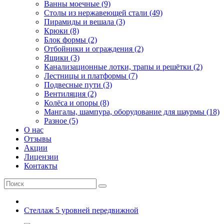
Ванны моечные (9)
Столы из нержавеющей стали (49)
Пирамиды и вешала (3)
Крюки (8)
Блок формы (2)
Отбойники и ограждения (2)
Ящики (3)
Канализационные лотки, трапы и решётки (2)
Лестницы и платформы (7)
Подвесные пути (3)
Вентиляция (2)
Колёса и опоры (8)
Мангалы, шампура, оборудование для шаурмы (18)
Разное (5)
О нас
Отзывы
Акции
Лицензии
Контакты
Стеллаж 5 уровней передвижной