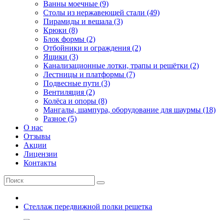
Ванны моечные (9)
Столы из нержавеющей стали (49)
Пирамиды и вешала (3)
Крюки (8)
Блок формы (2)
Отбойники и ограждения (2)
Ящики (3)
Канализационные лотки, трапы и решётки (2)
Лестницы и платформы (7)
Подвесные пути (3)
Вентиляция (2)
Колёса и опоры (8)
Мангалы, шампура, оборудование для шаурмы (18)
Разное (5)
О нас
Отзывы
Акции
Лицензии
Контакты
Стеллаж передвижной полки решетка