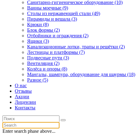
Санитарно-гигиеническое оборудование (10)
Ванны моечные (9)
Столы из нержавеющей стали (49)
Пирамиды и вешала (3)
Крюки (8)
Блок формы (2)
Отбойники и ограждения (2)
Ящики (3)
Канализационные лотки, трапы и решётки (2)
Лестницы и платформы (7)
Подвесные пути (3)
Вентиляция (2)
Колёса и опоры (8)
Мангалы, шампура, оборудование для шаурмы (18)
Разное (5)
О нас
Отзывы
Акции
Лицензии
Контакты
Enter search phase above...