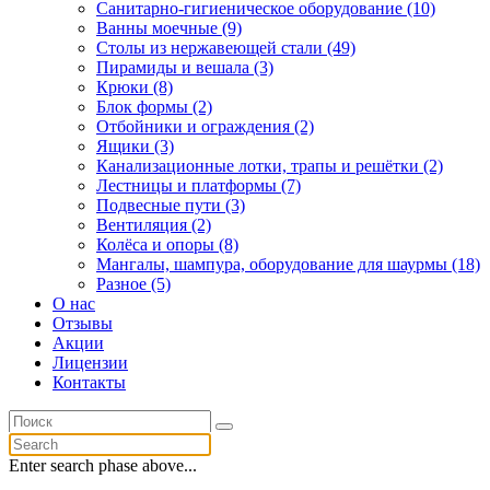
Санитарно-гигиеническое оборудование (10)
Ванны моечные (9)
Столы из нержавеющей стали (49)
Пирамиды и вешала (3)
Крюки (8)
Блок формы (2)
Отбойники и ограждения (2)
Ящики (3)
Канализационные лотки, трапы и решётки (2)
Лестницы и платформы (7)
Подвесные пути (3)
Вентиляция (2)
Колёса и опоры (8)
Мангалы, шампура, оборудование для шаурмы (18)
Разное (5)
О нас
Отзывы
Акции
Лицензии
Контакты
Enter search phase above...