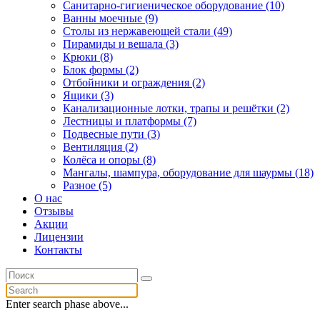
Санитарно-гигиеническое оборудование (10)
Ванны моечные (9)
Столы из нержавеющей стали (49)
Пирамиды и вешала (3)
Крюки (8)
Блок формы (2)
Отбойники и ограждения (2)
Ящики (3)
Канализационные лотки, трапы и решётки (2)
Лестницы и платформы (7)
Подвесные пути (3)
Вентиляция (2)
Колёса и опоры (8)
Мангалы, шампура, оборудование для шаурмы (18)
Разное (5)
О нас
Отзывы
Акции
Лицензии
Контакты
Enter search phase above...