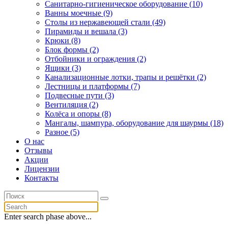
Санитарно-гигиеническое оборудование (10)
Ванны моечные (9)
Столы из нержавеющей стали (49)
Пирамиды и вешала (3)
Крюки (8)
Блок формы (2)
Отбойники и ограждения (2)
Ящики (3)
Канализационные лотки, трапы и решётки (2)
Лестницы и платформы (7)
Подвесные пути (3)
Вентиляция (2)
Колёса и опоры (8)
Мангалы, шампура, оборудование для шаурмы (18)
Разное (5)
О нас
Отзывы
Акции
Лицензии
Контакты
Enter search phase above...