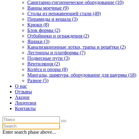
Санитарно-гигиеническое оборудование (10)
Ванны моечные (9)
Столы из нержавеющей стали (49)
Пирамиды и вешала (3)
Крюки (8)
Блок формы (2)
Отбойники и ограждения (2)
Ящики (3)
Канализационные лотки, трапы и решётки (2)
Лестницы и платформы (7)
Подвесные пути (3)
Вентиляция (2)
Колёса и опоры (8)
Мангалы, шампура, оборудование для шаурмы (18)
Разное (5)
О нас
Отзывы
Акции
Лицензии
Контакты
Enter search phase above...