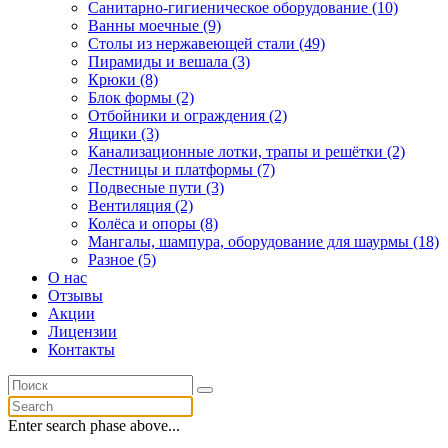
Санитарно-гигиеническое оборудование (10)
Ванны моечные (9)
Столы из нержавеющей стали (49)
Пирамиды и вешала (3)
Крюки (8)
Блок формы (2)
Отбойники и ограждения (2)
Ящики (3)
Канализационные лотки, трапы и решётки (2)
Лестницы и платформы (7)
Подвесные пути (3)
Вентиляция (2)
Колёса и опоры (8)
Мангалы, шампура, оборудование для шаурмы (18)
Разное (5)
О нас
Отзывы
Акции
Лицензии
Контакты
Enter search phase above...