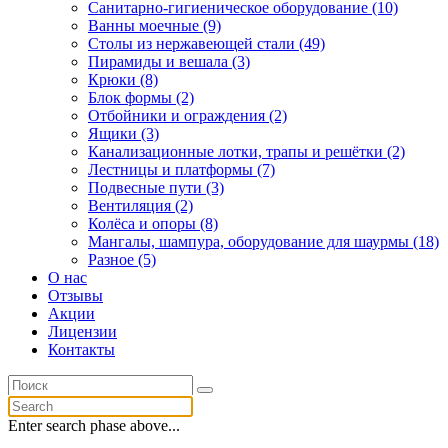
Санитарно-гигиеническое оборудование (10)
Ванны моечные (9)
Столы из нержавеющей стали (49)
Пирамиды и вешала (3)
Крюки (8)
Блок формы (2)
Отбойники и ограждения (2)
Ящики (3)
Канализационные лотки, трапы и решётки (2)
Лестницы и платформы (7)
Подвесные пути (3)
Вентиляция (2)
Колёса и опоры (8)
Мангалы, шампура, оборудование для шаурмы (18)
Разное (5)
О нас
Отзывы
Акции
Лицензии
Контакты
Enter search phase above...