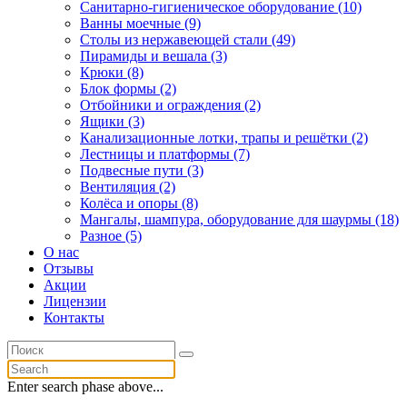
Санитарно-гигиеническое оборудование (10)
Ванны моечные (9)
Столы из нержавеющей стали (49)
Пирамиды и вешала (3)
Крюки (8)
Блок формы (2)
Отбойники и ограждения (2)
Ящики (3)
Канализационные лотки, трапы и решётки (2)
Лестницы и платформы (7)
Подвесные пути (3)
Вентиляция (2)
Колёса и опоры (8)
Мангалы, шампура, оборудование для шаурмы (18)
Разное (5)
О нас
Отзывы
Акции
Лицензии
Контакты
Enter search phase above...