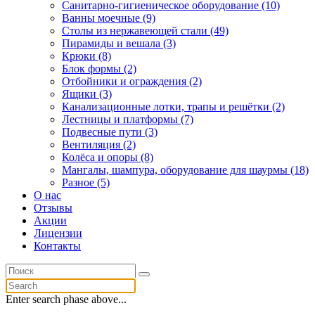
Санитарно-гигиеническое оборудование (10)
Ванны моечные (9)
Столы из нержавеющей стали (49)
Пирамиды и вешала (3)
Крюки (8)
Блок формы (2)
Отбойники и ограждения (2)
Ящики (3)
Канализационные лотки, трапы и решётки (2)
Лестницы и платформы (7)
Подвесные пути (3)
Вентиляция (2)
Колёса и опоры (8)
Мангалы, шампура, оборудование для шаурмы (18)
Разное (5)
О нас
Отзывы
Акции
Лицензии
Контакты
Enter search phase above...