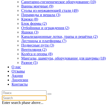
Санитарно-гигиеническое оборудование (10)
Ванны моечные (9)
Столы из нержавеющей стали (49)
Пирамиды и вешала (3)
Крюки (8)
Блок формы (2)
Отбойники и ограждения (2)
Ящики (3)
Канализационные лотки, трапы и решётки (2)
Лестницы и платформы (7)
Подвесные пути (3)
Вентиляция (2)
Колёса и опоры (8)
Мангалы, шампура, оборудование для шаурмы (18)
Разное (5)
О нас
Отзывы
Акции
Лицензии
Контакты
Enter search phase above...