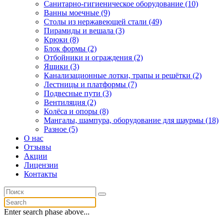
Санитарно-гигиеническое оборудование (10)
Ванны моечные (9)
Столы из нержавеющей стали (49)
Пирамиды и вешала (3)
Крюки (8)
Блок формы (2)
Отбойники и ограждения (2)
Ящики (3)
Канализационные лотки, трапы и решётки (2)
Лестницы и платформы (7)
Подвесные пути (3)
Вентиляция (2)
Колёса и опоры (8)
Мангалы, шампура, оборудование для шаурмы (18)
Разное (5)
О нас
Отзывы
Акции
Лицензии
Контакты
Enter search phase above...