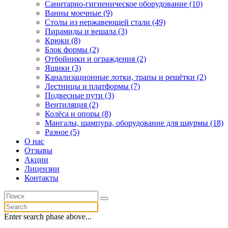
Санитарно-гигиеническое оборудование (10)
Ванны моечные (9)
Столы из нержавеющей стали (49)
Пирамиды и вешала (3)
Крюки (8)
Блок формы (2)
Отбойники и ограждения (2)
Ящики (3)
Канализационные лотки, трапы и решётки (2)
Лестницы и платформы (7)
Подвесные пути (3)
Вентиляция (2)
Колёса и опоры (8)
Мангалы, шампура, оборудование для шаурмы (18)
Разное (5)
О нас
Отзывы
Акции
Лицензии
Контакты
Enter search phase above...