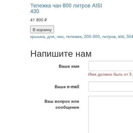
Тележка чан 800 литров AISI
430
41 800 ₽
В корзину
крышка
,
для
,
чан
,
тележек
,
200-300
,
литров
,
aisi
,
30
Напишите нам
Ваше имя
Имя должно быть от 3 
Ваше e-mail
Ваш вопрос или
сообщение