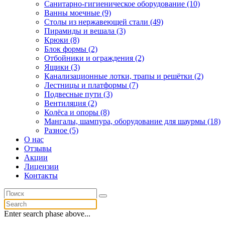
Санитарно-гигиеническое оборудование (10)
Ванны моечные (9)
Столы из нержавеющей стали (49)
Пирамиды и вешала (3)
Крюки (8)
Блок формы (2)
Отбойники и ограждения (2)
Ящики (3)
Канализационные лотки, трапы и решётки (2)
Лестницы и платформы (7)
Подвесные пути (3)
Вентиляция (2)
Колёса и опоры (8)
Мангалы, шампура, оборудование для шаурмы (18)
Разное (5)
О нас
Отзывы
Акции
Лицензии
Контакты
Enter search phase above...