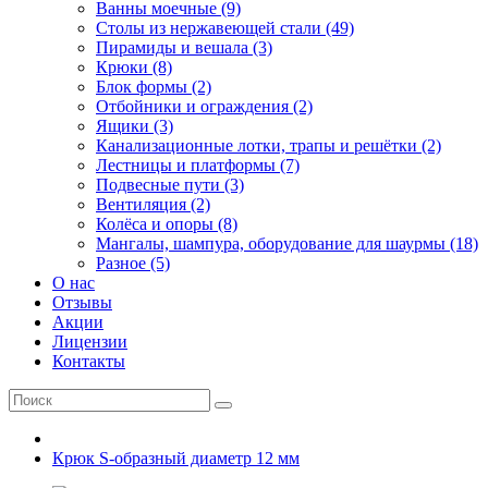
Ванны моечные (9)
Столы из нержавеющей стали (49)
Пирамиды и вешала (3)
Крюки (8)
Блок формы (2)
Отбойники и ограждения (2)
Ящики (3)
Канализационные лотки, трапы и решётки (2)
Лестницы и платформы (7)
Подвесные пути (3)
Вентиляция (2)
Колёса и опоры (8)
Мангалы, шампура, оборудование для шаурмы (18)
Разное (5)
О нас
Отзывы
Акции
Лицензии
Контакты
Крюк S-образный диаметр 12 мм