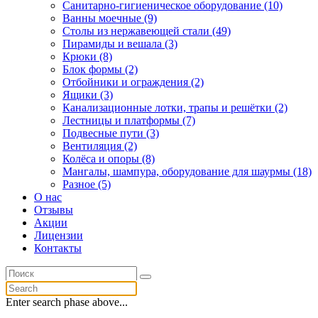
Санитарно-гигиеническое оборудование (10)
Ванны моечные (9)
Столы из нержавеющей стали (49)
Пирамиды и вешала (3)
Крюки (8)
Блок формы (2)
Отбойники и ограждения (2)
Ящики (3)
Канализационные лотки, трапы и решётки (2)
Лестницы и платформы (7)
Подвесные пути (3)
Вентиляция (2)
Колёса и опоры (8)
Мангалы, шампура, оборудование для шаурмы (18)
Разное (5)
О нас
Отзывы
Акции
Лицензии
Контакты
Enter search phase above...