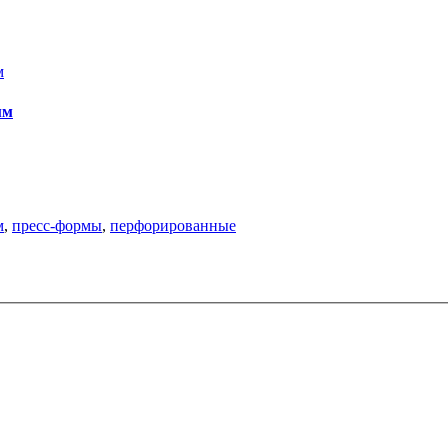
мм
м
,
пресс-формы
,
перфорированные