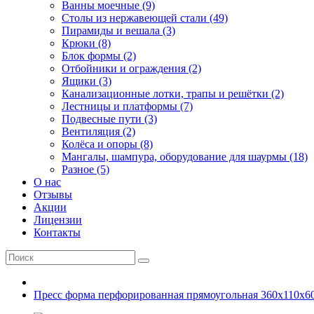
Ванны моечные (9)
Столы из нержавеющей стали (49)
Пирамиды и вешала (3)
Крюки (8)
Блок формы (2)
Отбойники и ограждения (2)
Ящики (3)
Канализационные лотки, трапы и решётки (2)
Лестницы и платформы (7)
Подвесные пути (3)
Вентиляция (2)
Колёса и опоры (8)
Мангалы, шампура, оборудование для шаурмы (18)
Разное (5)
О нас
Отзывы
Акции
Лицензии
Контакты
Пресс форма перфорированная прямоугольная 360х110х6