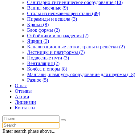
Санитарно-гигиеническое оборудование (10)
Ванны моечные (9)
Столы из нержавеющей стали (49)
Пирамиды и вешала (3)
Крюки (8)
Блок формы (2)
Отбойники и ограждения (2)
Ящики (3)
Канализационные лотки, трапы и решётки (2)
Лестницы и платформы (7)
Подвесные пути (3)
Вентиляция (2)
Колёса и опоры (8)
Мангалы, шампура, оборудование для шаурмы (18)
Разное (5)
О нас
Отзывы
Акции
Лицензии
Контакты
Enter search phase above...