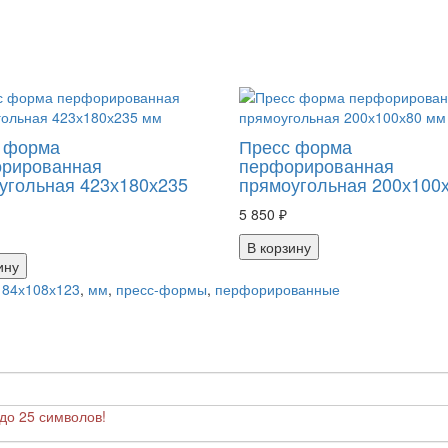
 форма
Пресс форма
рированная
перфорированная
угольная 423х180х235
прямоугольная 200х100
5 850 ₽
В корзину
ину
184х108х123
,
мм
,
пресс-формы
,
перфорированные
до 25 символов!