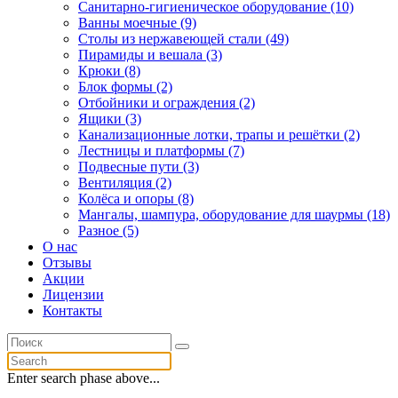
Санитарно-гигиеническое оборудование (10)
Ванны моечные (9)
Столы из нержавеющей стали (49)
Пирамиды и вешала (3)
Крюки (8)
Блок формы (2)
Отбойники и ограждения (2)
Ящики (3)
Канализационные лотки, трапы и решётки (2)
Лестницы и платформы (7)
Подвесные пути (3)
Вентиляция (2)
Колёса и опоры (8)
Мангалы, шампура, оборудование для шаурмы (18)
Разное (5)
О нас
Отзывы
Акции
Лицензии
Контакты
Enter search phase above...