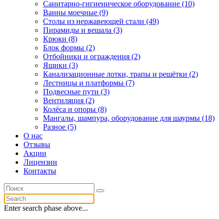
Санитарно-гигиеническое оборудование (10)
Ванны моечные (9)
Столы из нержавеющей стали (49)
Пирамиды и вешала (3)
Крюки (8)
Блок формы (2)
Отбойники и ограждения (2)
Ящики (3)
Канализационные лотки, трапы и решётки (2)
Лестницы и платформы (7)
Подвесные пути (3)
Вентиляция (2)
Колёса и опоры (8)
Мангалы, шампура, оборудование для шаурмы (18)
Разное (5)
О нас
Отзывы
Акции
Лицензии
Контакты
Enter search phase above...