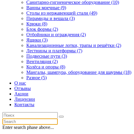
Санитарно-гигиеническое оборудование (10)
Ванны моечные (9)
Столы из нержавеющей стали (49)
Пирамиды и вешала (3)
Крюки (8)
Блок формы (2)
Отбойники и ограждения (2)
Ящики (3)
Канализационные лотки, трапы и решётки (2)
Лестницы и платформы (7)
Подвесные пути (3)
Вентиляция (2)
Колёса и опоры (8)
Мангалы, шампура, оборудование для шаурмы (18)
Разное (5)
О нас
Отзывы
Акции
Лицензии
Контакты
Enter search phase above...