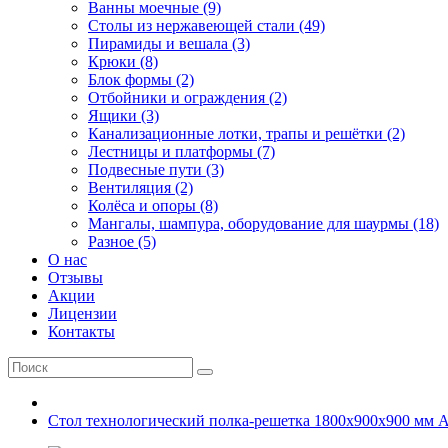
Ванны моечные (9)
Столы из нержавеющей стали (49)
Пирамиды и вешала (3)
Крюки (8)
Блок формы (2)
Отбойники и ограждения (2)
Ящики (3)
Канализационные лотки, трапы и решётки (2)
Лестницы и платформы (7)
Подвесные пути (3)
Вентиляция (2)
Колёса и опоры (8)
Мангалы, шампура, оборудование для шаурмы (18)
Разное (5)
О нас
Отзывы
Акции
Лицензии
Контакты
Стол технологический полка-решетка 1800х900х900 мм A