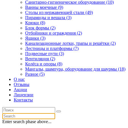
Санитарно-гигиеническое оборудование (10)
Ванны моечные (9)
Столы из нержавеющей стали (49)
Пирамиды и вешала (3)
Крюки (8)
Блок формы (2)
Отбойники и ограждения (2)
Ящики (3)
Канализационные лотки, трапы и решётки (2)
Лестницы и платформы (7)
Подвесные пути (3)
Вентиляция (2)
Колёса и опоры (8)
Мангалы, шампура, оборудование для шаурмы (18)
Разное (5)
О нас
Отзывы
Акции
Лицензии
Контакты
Enter search phase above...