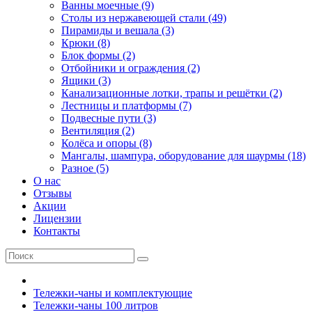
Ванны моечные (9)
Столы из нержавеющей стали (49)
Пирамиды и вешала (3)
Крюки (8)
Блок формы (2)
Отбойники и ограждения (2)
Ящики (3)
Канализационные лотки, трапы и решётки (2)
Лестницы и платформы (7)
Подвесные пути (3)
Вентиляция (2)
Колёса и опоры (8)
Мангалы, шампура, оборудование для шаурмы (18)
Разное (5)
О нас
Отзывы
Акции
Лицензии
Контакты
Тележки-чаны и комплектующие
Тележки-чаны 100 литров