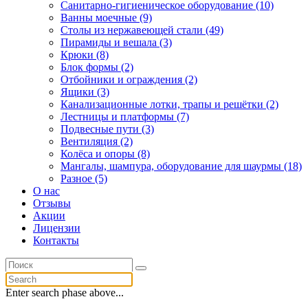
Санитарно-гигиеническое оборудование (10)
Ванны моечные (9)
Столы из нержавеющей стали (49)
Пирамиды и вешала (3)
Крюки (8)
Блок формы (2)
Отбойники и ограждения (2)
Ящики (3)
Канализационные лотки, трапы и решётки (2)
Лестницы и платформы (7)
Подвесные пути (3)
Вентиляция (2)
Колёса и опоры (8)
Мангалы, шампура, оборудование для шаурмы (18)
Разное (5)
О нас
Отзывы
Акции
Лицензии
Контакты
Enter search phase above...