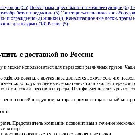
ектующие (55)
Пресс-рамы, пресс-башни и комплектующие (6)
Те
ермообработки продукции (5)
Санитарно-гигиеническое оборудов
ки и ограждения (2)
Ящики (3)
Канализационные лотки, трапы и
вание для шаурмы (18)
Разное (5)
пить с доставкой по России
 и может использоваться для перевозки различных грузов. Чаще
о зафиксирована, а другая пара двигается вокруг оси, что позвол
имеет хорошо укрепленные держатели, что позволяет перевозить
ию химически агрессивных среды. Платформенная четырехколесн
ачество нашей продукции, которая проходит тщательный контро
ого
ремя. Представитель компании позвонит вам в течение нескольк
ный выбор.
и доставка организуется в строго оговоренные сроки.