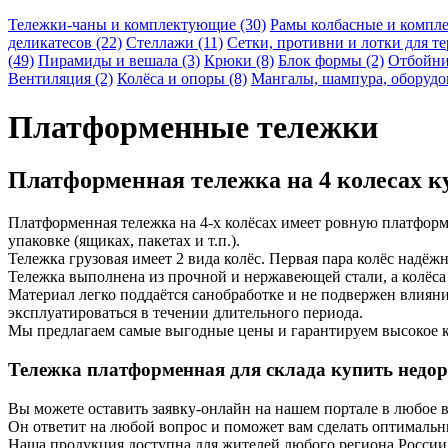
Тележки-чаны и комплектующие (30)
Рамы колбасные и компл
деликатесов (22)
Стеллажи (11)
Сетки, противни и лотки для т
(49)
Пирамиды и вешала (3)
Крюки (8)
Блок формы (2)
Отбойни
Вентиляция (2)
Колёса и опоры (8)
Мангалы, шампура, оборудо
Платформенные тележки
Платформенная тележка на 4 колесах ку
Платформенная тележка на 4-х колёсах имеет ровную платформу
упаковке (ящиках, пакетах и т.п.).
Тележка грузовая имеет 2 вида колёс. Первая пара колёс надёжн
Тележка выполнена из прочной и нержавеющей стали, а колёса 
Материал легко поддаётся санобработке и не подвержен влиян
эксплуатироваться в течении длительного периода.
Мы предлагаем самые выгодные цены и гарантируем высокое к
Тележка платформенная для склада купить недор
Вы можете оставить заявку-онлайн на нашем портале в любое в
Он ответит на любой вопрос и поможет вам сделать оптималь
Наша продукция доступна для жителей любого региона России 