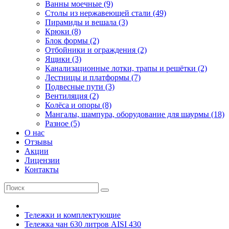
Ванны моечные (9)
Столы из нержавеющей стали (49)
Пирамиды и вешала (3)
Крюки (8)
Блок формы (2)
Отбойники и ограждения (2)
Ящики (3)
Канализационные лотки, трапы и решётки (2)
Лестницы и платформы (7)
Подвесные пути (3)
Вентиляция (2)
Колёса и опоры (8)
Мангалы, шампура, оборудование для шаурмы (18)
Разное (5)
О нас
Отзывы
Акции
Лицензии
Контакты
Тележки и комплектующие
Тележка чан 630 литров AISI 430