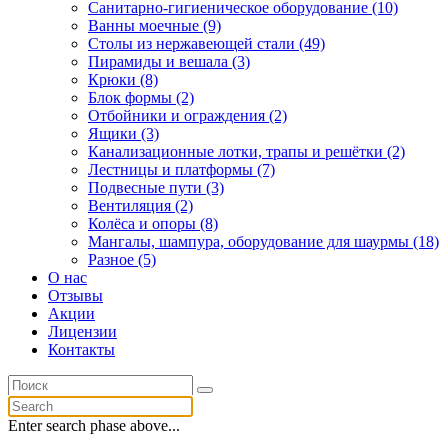
Санитарно-гигиеническое оборудование (10)
Ванны моечные (9)
Столы из нержавеющей стали (49)
Пирамиды и вешала (3)
Крюки (8)
Блок формы (2)
Отбойники и ограждения (2)
Ящики (3)
Канализационные лотки, трапы и решётки (2)
Лестницы и платформы (7)
Подвесные пути (3)
Вентиляция (2)
Колёса и опоры (8)
Мангалы, шампура, оборудование для шаурмы (18)
Разное (5)
О нас
Отзывы
Акции
Лицензии
Контакты
Enter search phase above...