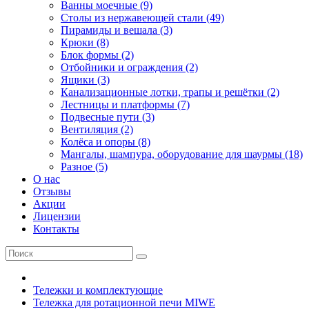
Ванны моечные (9)
Столы из нержавеющей стали (49)
Пирамиды и вешала (3)
Крюки (8)
Блок формы (2)
Отбойники и ограждения (2)
Ящики (3)
Канализационные лотки, трапы и решётки (2)
Лестницы и платформы (7)
Подвесные пути (3)
Вентиляция (2)
Колёса и опоры (8)
Мангалы, шампура, оборудование для шаурмы (18)
Разное (5)
О нас
Отзывы
Акции
Лицензии
Контакты
Тележки и комплектующие
Тележка для ротационной печи MIWE